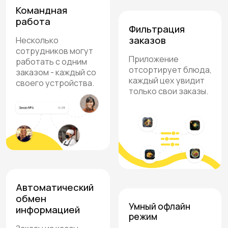
Стоимость
Приложение для кухни
Простой и понятный интерфейс
Оповещение о готовности
Обратная связь с выдачей и
официантами
Просмотр техкарты и рецептуры
Автораспределение блюд по
цехам
Экономия на чеках
Можно совместно с чеками
На базе Android
7 000 руб. в год