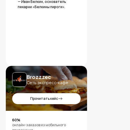
— Иван Белкин, основатель
пекарни «Белкины пироги».
Компоненты
Приложения
Кассовая программа
Приложение для гостей
Приложение для
Бэк-офис
официантов
Маркетинговая
Приложение для службы
платформа
доставки
Сайт для онлайн-
Brozzzec
Приложение для кухни
заказов
Сеть экспресс-кафе
Киоск
Приложение для кафе
самообслуживания
Приложение для доставки
Электронная очередь
еды
Прочитать кейс
Продвижение в Яндекс и
Приложение для
VK
кондитерской
Приложение для курьеров
60%
Приложение для кофейни
онлайн-заказов из мобильного
Приложение для общепита