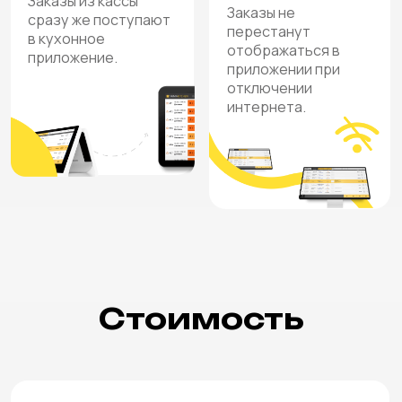
Приложение для кухни —
компонент экосистемы
автоматизации ресторанного
бизнеса YUMA
от 95
₽
Эти компании уже
в день
в полной мере оценили
все возможности
YUMA
Узнать стоимость всех компонентов