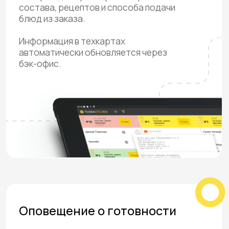
Командная
работа
Фильтрация
заказов
Несколько
сотрудников могут
Приложение
работать с одним
отсортирует блюда,
заказом - каждый со
каждый цех увидит
своего устройства.
только свои заказы.