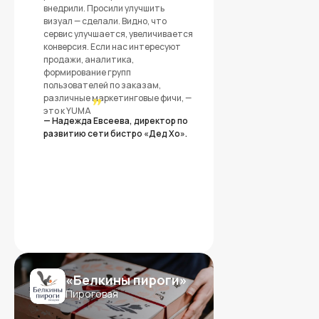
внедрили. Просили улучшить
визуал — сделали. Видно, что
сервис улучшается, увеличивается
конверсия. Если нас интересуют
продажи, аналитика,
формирование групп
пользователей по заказам,
различные маркетинговые фичи, —
”
это к YUMA
— Надежда Евсеева, директор по
развитию сети бистро «Дед Хо».
Дистанционно внедряем
экосистему YUMA и обучаем
сотрудников
Получите индивидуальный расчет стоимости,
исходя из особенностей вашего бизнеса
«Белкины пироги»
Пироговая