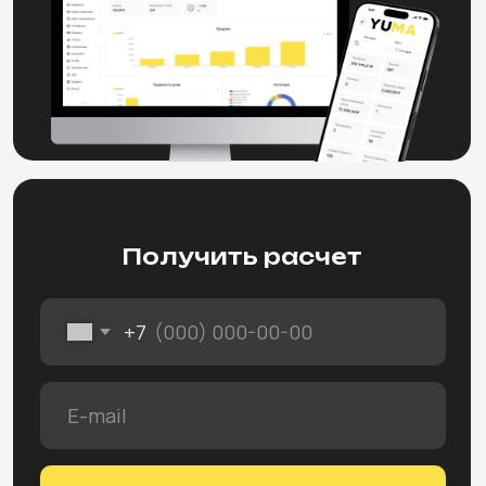
+7 812 627-02-35
Уральская ул., 4,
БЦ «Смоленский»
WhatsApp
(этаж 5)
Telegram
Связаться с нами
E-mail
sales@yumapos.ru
+7 (800) 770-71-20
Публичная оферта
Пользовательское соглашение
Политика обработки персональных данных
Карта сайта