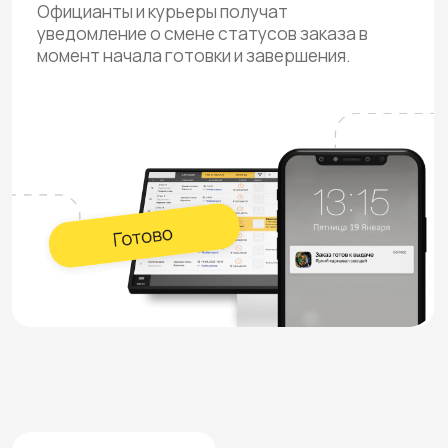
Автоматический
обмен
Умный офлайн
информацией
режим
Заказы из кассы
Заказы не
сразу же поступают
перестанут
в кухонное
отображаться в
приложение.
приложении при
отключении
интернета.