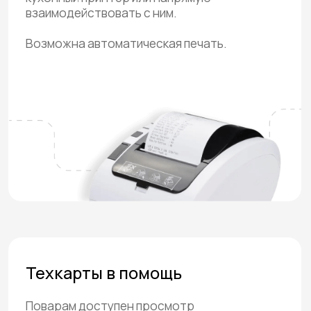
Поварам доступен просмотр
состава, рецептов и способа подачи
блюд из заказа.
Информация в техкартах
автоматически обновляется через
бэк-офис.
Оповещение о готовности
Официанты и курьеры получат
уведомление о смене статусов заказа в
момент начала готовки и завершения.