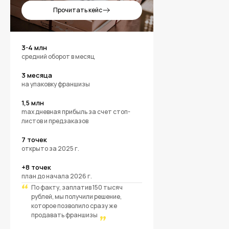
Прочитать кейс
3-4 млн
средний оборот в месяц
Получить расчет
3 месяца
на упаковку франшизы
+7
1,5 млн
max дневная прибыль за счет стоп-
листов и предзаказов
7 точек
открыто за 2025 г.
Получить расчет стоимости
+8 точек
план до начала 2026 г.
“
По факту, заплатив 150 тысяч
Нажимая кнопку, вы принимаете соглашение об
рублей, мы получили решение,
обработке цифровых данных.
которое позволило сразу же
продавать франшизы
”