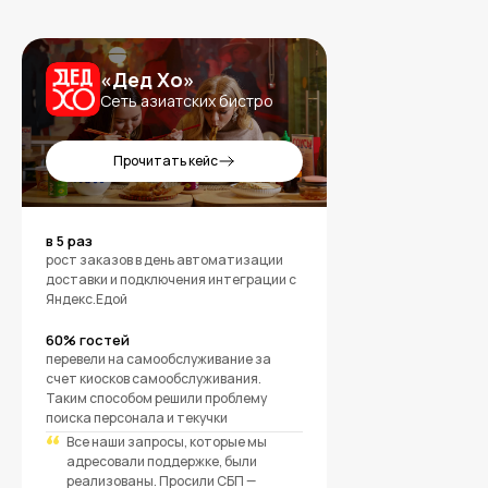
«Дед Хо»
Сеть азиатских бистро
Прочитать кейс
в 5 раз
рост заказов в день автоматизации
доставки и подключения интеграции с
Яндекс.Едой
60% гостей
перевели на самообслуживание за
счет киосков самообслуживания.
Таким способом решили проблему
поиска персонала и текучки
“
Все наши запросы, которые мы
адресовали поддержке, были
реализованы. Просили СБП —