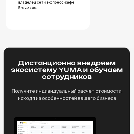
Автоматизация кухни
владелец сети экспресс-кафе
Сайт для доставки еды
Brozzzec.
Сайт для кофейни
Сайт для общепита
Сайт для пекарни
Бэк-офис
Стоимость
Касса для ресторанов
Цены и тарифы
Касса для кофейни
Касса для кафе
YUMA
Касса для пекарни
Касса для столовой
О компании
Контактные данные
Помощь
Сайт техподдержки
Блог
Техподдержка
Адрес
г. Санкт-Петербург,