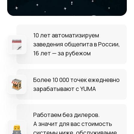
Вам остается только оформить
их в корпоративном стиле,
добавить меню и баннеры.
Траты денег на покупку
дополнительных сервисов — весь
функционал уже есть в системе.
Работы в нескольких программах —
всё необходимое в одном окне.