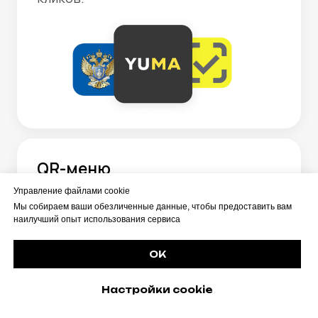
вашего заведения есть в системе
YUMA.
Компания YUMA — прямой
разработчик системы. У нас нет
посредников, работу которых
нужно оплачивать. Наши издержки
ниже — в результате стоимость
системы для заказчика ниже.
Управление файлами cookie
0 ₽
0 ₽
Мы собираем ваши обезличенные данные, чтобы предоставить вам
наилучший опыт использования сервиса
Техподдержка
Интеграция
24/7 по
с госсистемами
телефону, в
ЕГАИС, «Честный
OK
мессенджерах.
знак»
(включена в
уже включена
Настройки cookie
тариф).
в стоимость
лицензии.