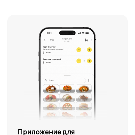
подпись
Подписывайте акты
с поставщиками, не выходя
из бэк-офиса.
YUMA знает и учитывает
потребности вашего
бизнеса
Рестораны, кафе
Фастфуд
Доставка ед
Как контролировать сотрудников
и избежать воровства