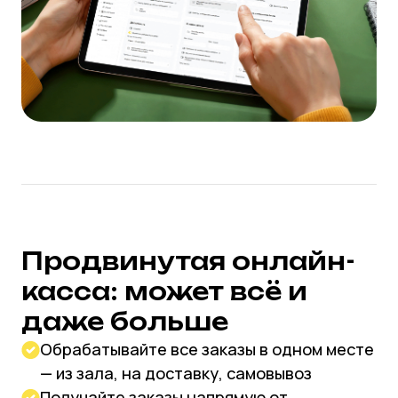
Приложение для
гостей: сделайте их
частью вашего бренда
Создайте для гостей единое
пространство вашего бренда с яркой
фирменной видеозаставкой, сторис
и новостями
Сделайте общение живым и личным:
отправляйте push-сообщения о скидках и
акциях
Запрашивайте обратную связь: гости
могут оставить отзыв и поблагодарить
за сервис, оставив чаевые по QR
Превращайте новых гостей в постоянных
с помощью мощной и уникальной системы
лояльности
И, конечно, предоставьте им легкий
способ сделать новый заказ без
повторной авторизации, а также
сохраняйте историю заказов и
персональных предложений