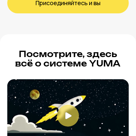
быстрее
YUMA — система
автоматизации
в формате единого окна
Всё в одном месте для комфортной
работы общепита любого формата
Избавим вас от:
Разработки сайта и приложения —
используйте уже готовые.