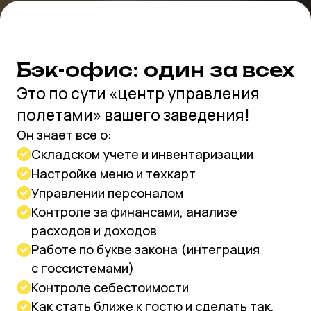
Сайт: генератор
онлайн-заказов
Запускайте собственную доставку, а не
платите комиссию агрегаторам
Внедряйте QR: гостям удобно оформить
и оплатить заказы, а вы экономите
на печати меню
Гибко настраивайте сайт для сетей и
франшиз: гости увидят адреса,
расписание, отзывы заведений и смогут
оформить заказ
Мы постоянно улучшаем ваш сайт
визуально и технически — выпускаем
новые фичи