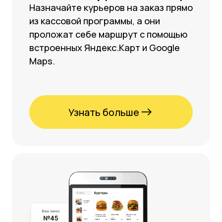
Подберем решение
под ваш формат
заведения
+7