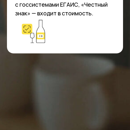
агрегаторов доставки еды
Мгновенно передавайте заказы на кухню
и уточняйте статус заказа
Управляйте меню и стоп-листами сразу на
всех площадках
Принимайте все виды оплат
Работайте автономно — даже если
пропадет интернет
Узнать больше