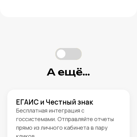
Стоимость YUMA одна
из самых низких
среди комплексных
POS-систем
Мы не ограничиваем функционал
нашей экосистемы разными
тарифами. Нам важно, чтобы
все наши партнеры с самого начала
получали все возможности
для увеличения выручки.
Вы существенно экономите
на дополнительных сервисах
и программах — они вам не нужны.
Весь функционал для работы