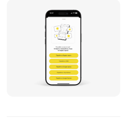
блюд и акций.
Узнать больше
Приложение для кухни:
повара скажут «Спасибо!»
Как только заказ принят, он тут же
уходит на кухню. Система в