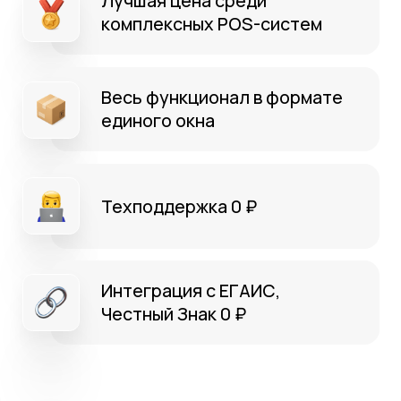
Преимущества
Интеграция с сервисами
Решения для бизнеса
Кейсы
Стоимость
Эти заведения
уже стали более
прибыльными
вместе с YUMA