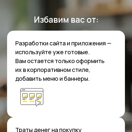
Бэк-офис: один за всех
Это по сути «центр управления
полетами» вашего заведения!
Он знает все о:
Складском учете и инвентаризации
Настройке меню и техкарт
Управлении персоналом
Контроле за финансами, анализе
расходов и доходов
Работе по букве закона (интеграция
с госсистемами)
Контроле себестоимости
Как стать ближе к гостю и сделать так,
чтобы он возвращался снова и снова
Узнать больше