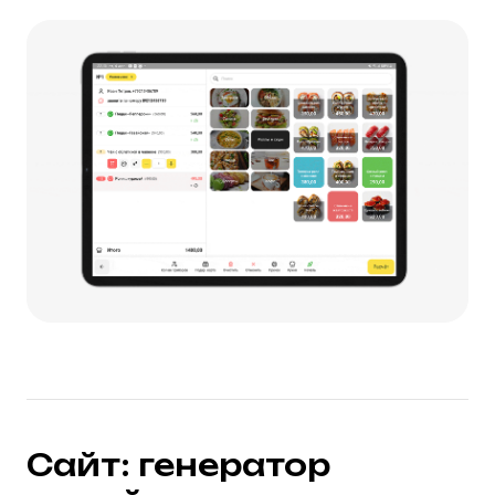
Маркетинговая
платформа: знает, как
удержать гостя
Повышайте средний чек — наш мощный
конструктор программы лояльности
поможем вам в этом.
Привлекайте гостей любыми способами:
начисляйте баллы, делитесь
промокодами, давайте презенты — 6-я
чашка кофе в подарок, десерт в день
рождения и т.д.
Узнать больше