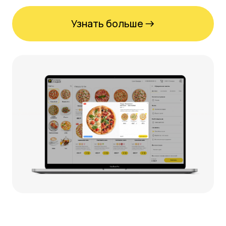
Приложение для
официантов: оставьте
блокноты в прошлом
Официанты быстро оформляют
заказы, не отходя от столиков в
зале, авторизуют гостя в программе
лояльности, тут же добавляют
пожелания гостя к блюду и
мгновенно передают заказы на
кухню без задержек.
Узнать больше